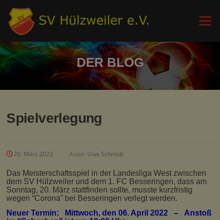
Zum
Inhalt
Menü
springen
DER BLOG
Spielverlegung
20. März 2022
Autor:
Uwe Schmidt
Das Meisterschaftsspiel in der Landesliga West zwischen
dem SV Hülzweiler und dem 1. FC Besseringen, dass am
Sonntag, 20. März stattfinden sollte, musste kurzfristig
wegen “Corona” bei Besseringen verlegt werden.
Neuer Termin: Mittwoch, den 06. April 2022 – Anstoß