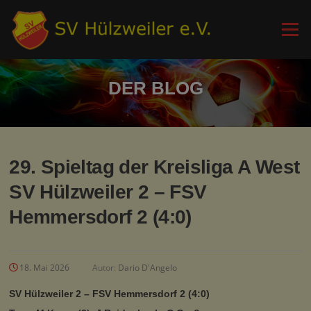
Zum
Inhalt
Menü
springen
DER BLOG
29. Spieltag der Kreisliga A West
SV Hülzweiler 2 – FSV
Hemmersdorf 2 (4:0)
18. Mai 2026
Autor:
Dario D'Angelo
SV Hülzweiler 2 – FSV Hemmersdorf 2 (4:0)