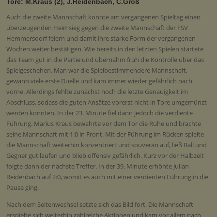
Tore: M.Kraus (2), J.Reidenbach, C.Groß
Auch die zweite Mannschaft konnte am vergangenen Spieltag einen
überzeugenden Heimsieg gegen die zweite Mannschaft der FSV
Hemmersdorf feiern und damit ihre starke Form der vergangenen
Wochen weiter bestätigen. Wie bereits in den letzten Spielen startete
das Team gut in die Partie und übernahm früh die Kontrolle über das
Spielgeschehen. Man war die Spielbestimmendere Mannschaft,
gewann viele erste Duelle und kam immer wieder gefährlich nach
vorne. Allerdings fehlte zunächst noch die letzte Genauigkeit im
Abschluss, sodass die guten Ansätze vorerst nicht in Tore umgemünzt
werden konnten. In der 23. Minute fiel dann jedoch die verdiente
Führung. Marius Kraus bewahrte vor dem Tor die Ruhe und brachte
seine Mannschaft mit 1:0 in Front. Mit der Führung im Rücken spielte
die Mannschaft weiterhin konzentriert und souverän auf, ließ Ball und
Gegner gut laufen und blieb offensiv gefährlich. Kurz vor der Halbzeit
folgte dann der nächste Treffer. In der 39. Minute erhöhte Julian
Reidenbach auf 2:0, womit es auch mit einer verdienten Führung in die
Pause ging.
Nach dem Seitenwechsel setzte sich das Bild fort. Die Mannschaft
erspielte sich weiterhin zahlreiche Aktionen und kam vor allem nach